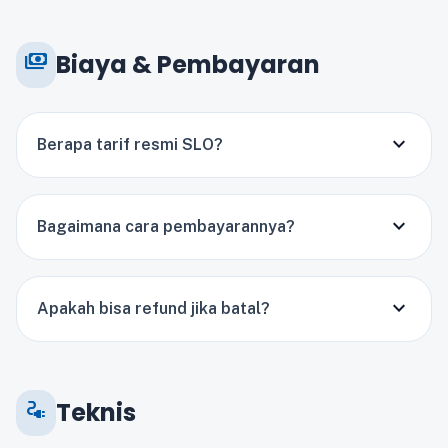
payments
Biaya & Pembayaran
expand_more
Berapa tarif resmi SLO?
expand_more
Bagaimana cara pembayarannya?
expand_more
Apakah bisa refund jika batal?
electrical_services
Teknis