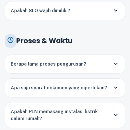
expand_more
Apakah SLO wajib dimiliki?
schedule
Proses & Waktu
expand_more
Berapa lama proses pengurusan?
expand_more
Apa saja syarat dokumen yang diperlukan?
Apakah PLN memasang instalasi listrik
expand_more
dalam rumah?