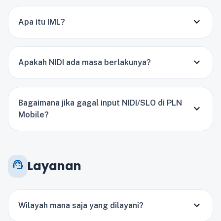
expand_more
Apa itu IML?
expand_more
Apakah NIDI ada masa berlakunya?
Bagaimana jika gagal input NIDI/SLO di PLN
expand_more
Mobile?
support_agent
Layanan
expand_more
Wilayah mana saja yang dilayani?